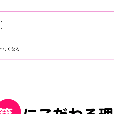
い
い
きなくなる