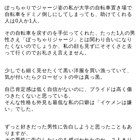
ぽっちゃりでジャージ姿の私が大学の自転車置き場で
自転車をドミノ倒しにしてしまっても、助けてくれる
人は0人か1人。
その自転車を戻すのを手伝ってくれた、たった1人の男
性さえ「ぽっちゃりジャージ」とは関わり合いになり
たくないのでしょうか、私の顔も見ずにそそくさと去
って行くのでお礼さえ言えません。
少しでも細く見せたくて黒い洋服を買い漁っていて、
気が付いたらクローゼットの中は真っ黒。
自己肯定感は低く自信がないのに、プライドは高く傷
つきたくないと思っている、
そんな性格も外見も最低な私の口癖は「イケメンは嫌
い」でした。
ずっと好きだった男性に告白しようと思ったこともあ
りますが、
その男性に告白したいのを感づかれたのか、２人きり